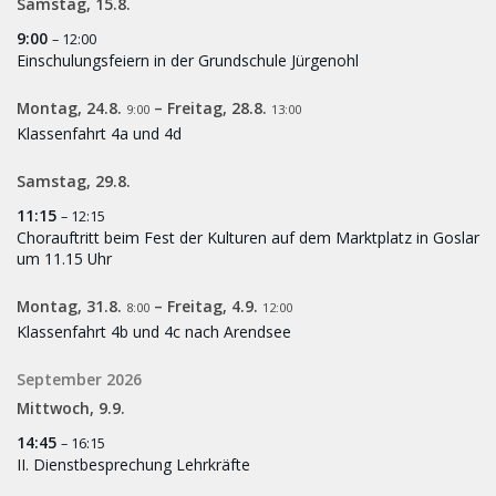
Samstag,
15.
8.
9:00
– 12:00
Einschulungsfeiern in der Grundschule Jürgenohl
Montag,
24.
8.
–
Freitag,
28.
8.
9:00
13:00
Klassenfahrt 4a und 4d
Samstag,
29.
8.
11:15
– 12:15
Chorauftritt beim Fest der Kulturen auf dem Marktplatz in Goslar
um 11.15 Uhr
Montag,
31.
8.
–
Freitag,
4.
9.
8:00
12:00
Klassenfahrt 4b und 4c nach Arendsee
September 2026
Mittwoch,
9.
9.
14:45
– 16:15
II. Dienstbesprechung Lehrkräfte