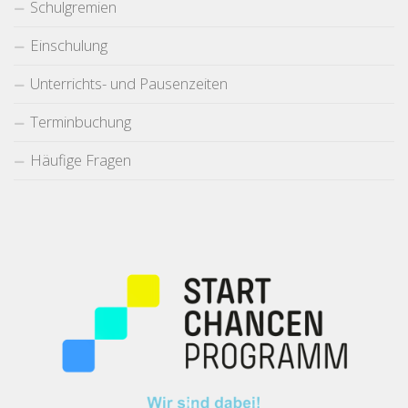
Schulgremien
Einschulung
Unterrichts- und Pausenzeiten
Terminbuchung
Häufige Fragen