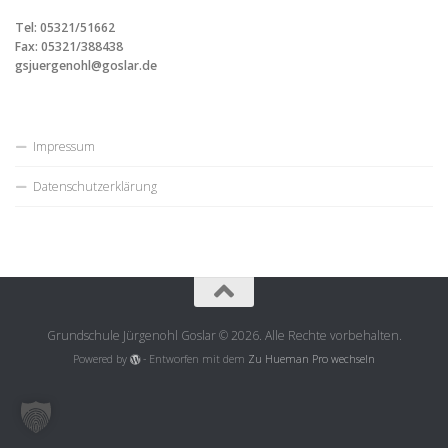
Tel: 05321/51662
Fax: 05321/388438
gsjuergenohl@goslar.de
Impressum
Datenschutzerklärung
Grundschule Jürgenohl Goslar © 2026. Alle Rechte vorbehalten.
Powered by
- Entworfen mit dem
Zu Hueman Pro wechseln