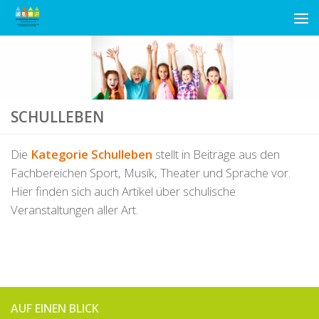
Unter dem Inhalt
SCHULLEBEN
Die
Kategorie Schulleben
stellt in Beiträge aus den
Fachbereichen Sport, Musik, Theater und Sprache vor.
Hier finden sich auch Artikel über schulische
Veranstaltungen aller Art.
AUF EINEN BLICK