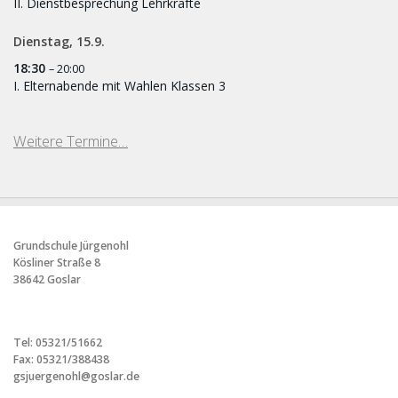
II. Dienstbesprechung Lehrkräfte
Dienstag,
15.
9.
18:30
– 20:00
I. Elternabende mit Wahlen Klassen 3
Weitere Termine…
Grundschule Jürgenohl
Kösliner Straße 8
38642 Goslar
Tel: 05321/51662
Fax: 05321/388438
gsjuergenohl@goslar.de