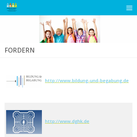
Unter dem Inhalt
FORDERN
http://www.bildung-und-begabung.de
http://www.dghk.de