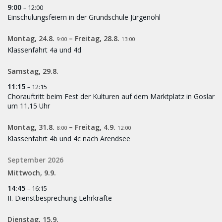
9:00
– 12:00
Einschulungsfeiern in der Grundschule Jürgenohl
Montag,
24.
8.
–
Freitag,
28.
8.
9:00
13:00
Klassenfahrt 4a und 4d
Samstag,
29.
8.
11:15
– 12:15
Chorauftritt beim Fest der Kulturen auf dem Marktplatz in Goslar
um 11.15 Uhr
Montag,
31.
8.
–
Freitag,
4.
9.
8:00
12:00
Klassenfahrt 4b und 4c nach Arendsee
September 2026
Mittwoch,
9.
9.
14:45
– 16:15
II. Dienstbesprechung Lehrkräfte
Dienstag,
15.
9.