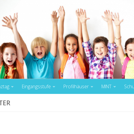
nztag
Eingangsstufe
Profilhäuser
MINT
Schu
TER