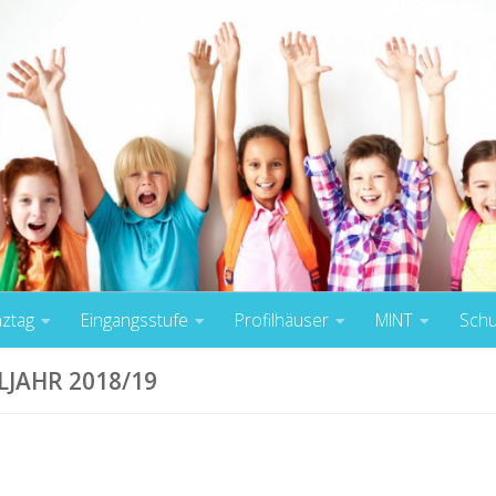
nztag
Eingangsstufe
Profilhäuser
MINT
Schu
LJAHR 2018/19