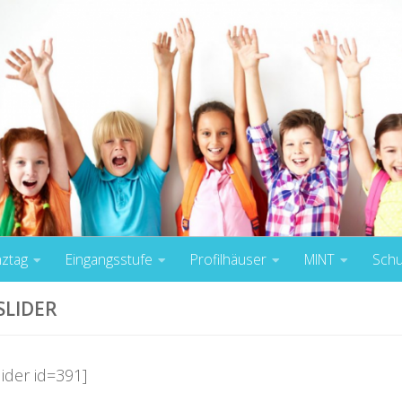
nztag
Eingangsstufe
Profilhäuser
MINT
Schu
SLIDER
ider id=391]