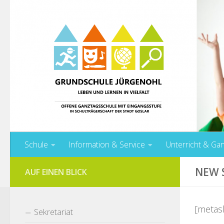
Unter dem Inhalt
Schule
Information & Service
Unterricht & Ga
NEW 
AUF EINEN BLICK
[metasl
Sekretariat