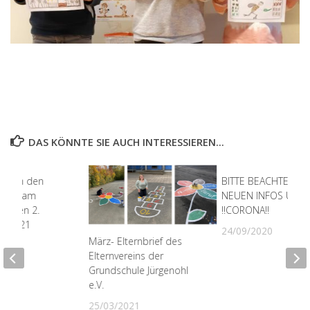
DAS KÖNNTE SIE AUCH INTERESSIEREN...
t nach den
BITTE BEACHTEN SIE
rien am
NEUEN INFOS UNT
g, den 2.
!!CORONA!!
r 2021
24/09/2020
März- Elternbrief des
21
Elternvereins der
Grundschule Jürgenohl
e.V.
25/03/2021