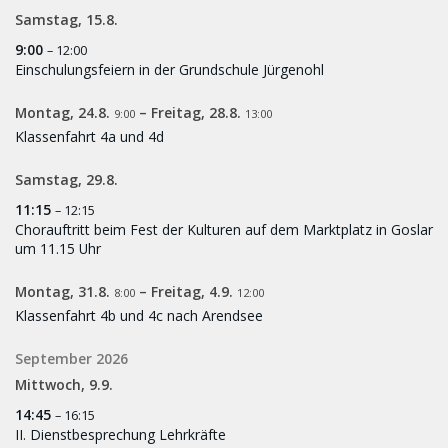
Samstag,
15.
8.
9:00
– 12:00
Einschulungsfeiern in der Grundschule Jürgenohl
Montag,
24.
8.
–
Freitag,
28.
8.
9:00
13:00
Klassenfahrt 4a und 4d
Samstag,
29.
8.
11:15
– 12:15
Chorauftritt beim Fest der Kulturen auf dem Marktplatz in Goslar
um 11.15 Uhr
Montag,
31.
8.
–
Freitag,
4.
9.
8:00
12:00
Klassenfahrt 4b und 4c nach Arendsee
September 2026
Mittwoch,
9.
9.
14:45
– 16:15
II. Dienstbesprechung Lehrkräfte