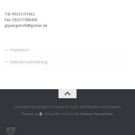
Tel: 05321/51662
Fax: 05321/388438
gsjuergenohl@goslar.de
Impressum
Datenschutzerklärung
Grundschule Jürgenohl Goslar © 2026. Alle Rechte vorbehalten.
Powered by
- Entworfen mit dem
Zu Hueman Pro wechseln