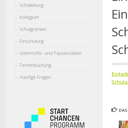
Schulleitung
Ei
Kollegium
Sc
Schulgremien
Einschulung
Sc
Unterrichts- und Pausenzeiten
Terminbuchung
VERÖFFEN
Einlad
Häufige Fragen
Schula
DAS 