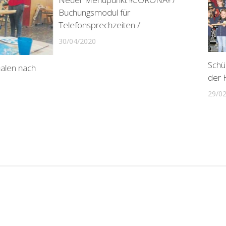
Buchungsmodul für
Telefonsprechzeiten /
30/04/2020
Schü
malen nach
der 
29/0