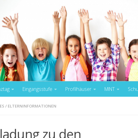
nztag
Eingangsstufe
Profilhäuser
MINT
Schu
ES
/
ELTERNINFORMATIONEN
nladung zu den