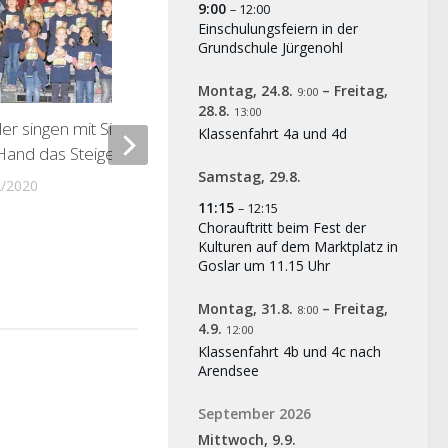
9:00
– 12:00
Einschulungsfeiern in der
02/12/2019
Grundschule Jürgenohl
Montag,
24.
8.
–
Freitag,
9:00
28.
8.
13:00
ler singen mit Silberbrocken in
Klassenfahrt 4a und 4d
Hand das Steigerlied
Samstag,
29.
8.
2/2020
11:15
– 12:15
Chorauftritt beim Fest der
Kulturen auf dem Marktplatz in
Goslar um 11.15 Uhr
Montag,
31.
8.
–
Freitag,
8:00
4.
9.
12:00
Klassenfahrt 4b und 4c nach
Arendsee
September 2026
Mittwoch,
9.
9.