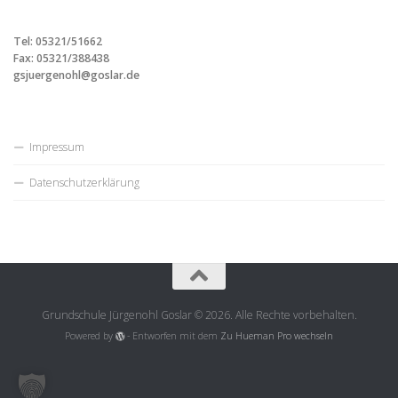
Tel: 05321/51662
Fax: 05321/388438
gsjuergenohl@goslar.de
Impressum
Datenschutzerklärung
Grundschule Jürgenohl Goslar © 2026. Alle Rechte vorbehalten.
Powered by
- Entworfen mit dem
Zu Hueman Pro wechseln