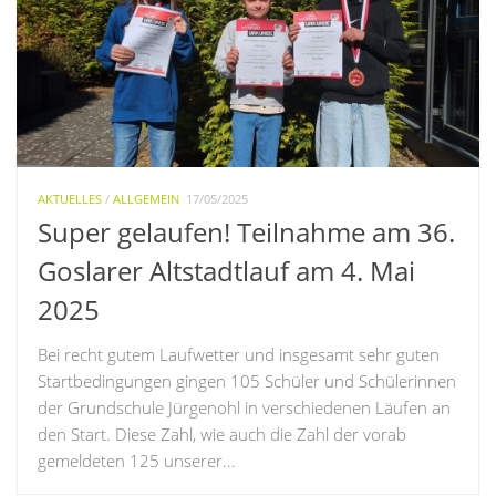
AKTUELLES
/
ALLGEMEIN
17/05/2025
Super gelaufen! Teilnahme am 36.
Goslarer Altstadtlauf am 4. Mai
2025
Bei recht gutem Laufwetter und insgesamt sehr guten
Startbedingungen gingen 105 Schüler und Schülerinnen
der Grundschule Jürgenohl in verschiedenen Läufen an
den Start. Diese Zahl, wie auch die Zahl der vorab
gemeldeten 125 unserer...