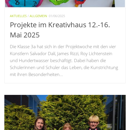
AKTUELLES
/
ALLGEMEIN
01/06/2025
Projekte im Kreativhaus 12.-16.
Mai 2025
Die Klasse 3a hat sich in der Projektwoche mit den vier
Künstlern Salvador Dalí, James Rizzi, Roy Lichtenstein
und Hundertwasser beschäftigt. Dabei haben die
Schülerinnen und Schüler das Leben, die Kunstrichtung
mit ihren Besonderheiten...